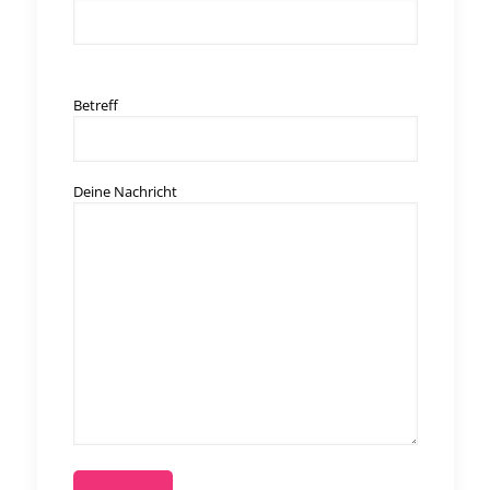
Bitte lasse dieses Feld leer.
Betreff
Deine Nachricht