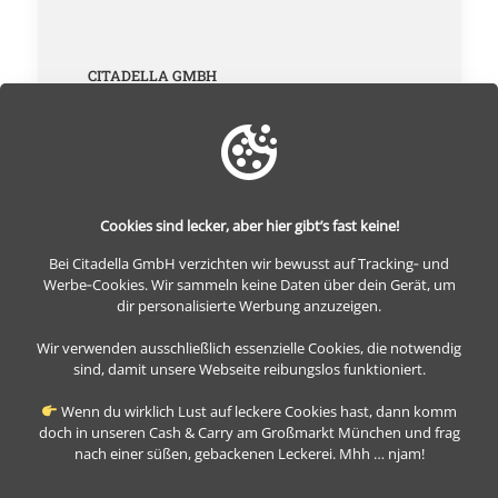
CITADELLA GMBH
Altes Kontorhaus 320
Schäftlarnstr. 10
81371 München
info@citadella.de
tel: +49 (0)89 72018003
Cookies sind lecker, aber hier gibt’s fast keine!
fax: +49 (0)89 72016362
Bei Citadella GmbH verzichten wir bewusst auf Tracking‑ und
Werbe‑Cookies. Wir sammeln keine Daten über dein Gerät, um
dir personalisierte Werbung anzuzeigen.
Wir verwenden ausschließlich essenzielle Cookies, die notwendig
sind, damit unsere Webseite reibungslos funktioniert.
Wenn du wirklich Lust auf leckere Cookies hast, dann komm
doch in unseren Cash & Carry am Großmarkt München und frag
© 2026 - Citadella GmbH
nach einer süßen, gebackenen Leckerei. Mhh … njam!